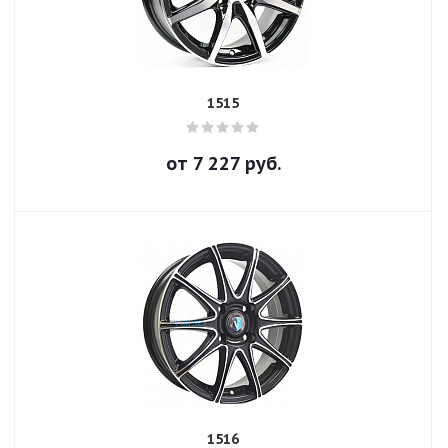
1515
от
7 227
руб.
1516