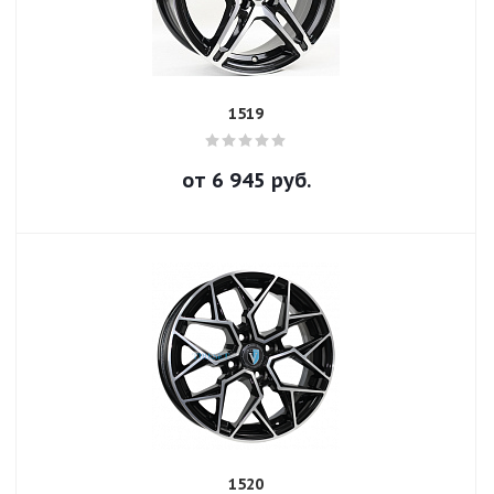
1519
от
6 945
руб.
1520