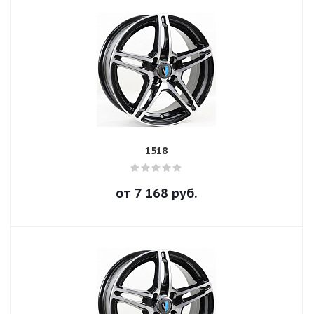
1518
от
7 168
руб.