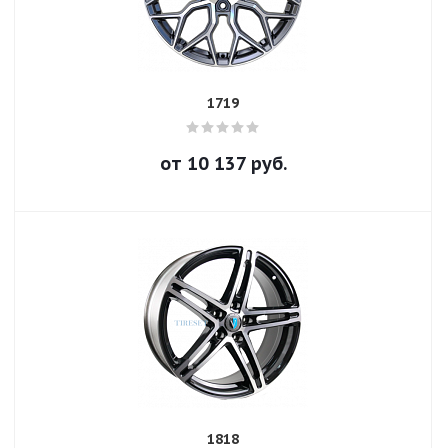
1719
от
10 137
руб.
1818