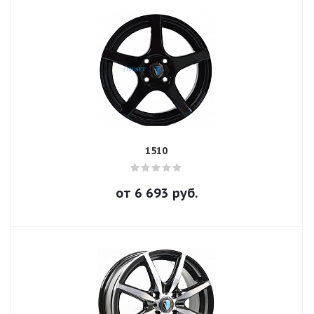
1510
от
6 693
руб.