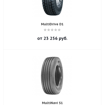
MultiDrive D1
от
23 256
руб.
MultiNavi S1