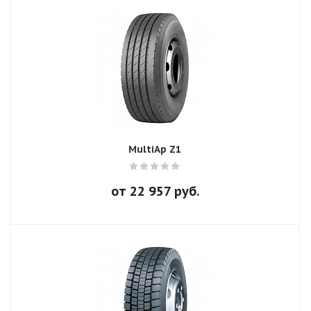
MultiAp Z1
от
22 957
руб.