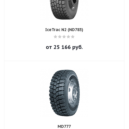
IceTrac N2 (ND783)
от
25 166
руб.
MD777