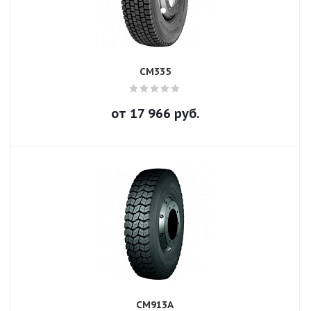
CM335
от
17 966
руб.
CM913A