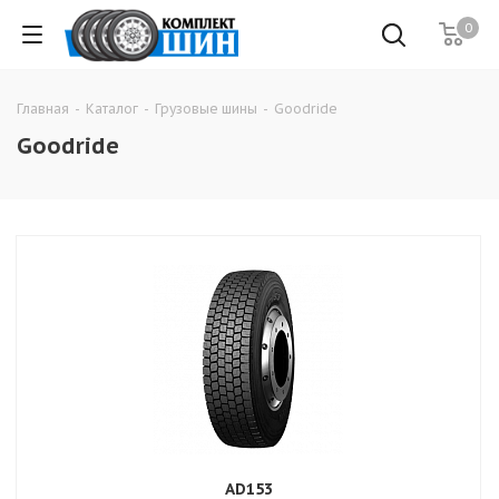
0
Главная
-
Каталог
-
Грузовые шины
-
Goodride
Goodride
AD153