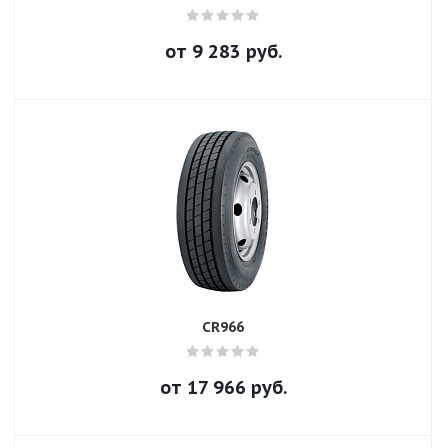
от
9 283
руб.
CR966
от
17 966
руб.