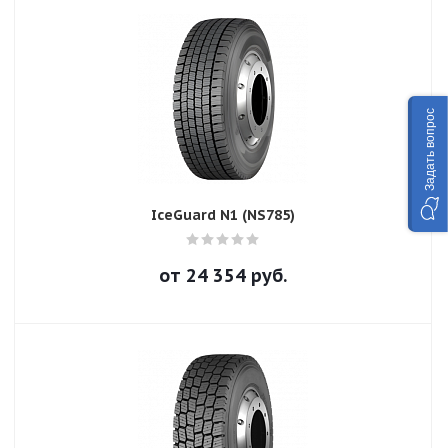
Задать вопрос
IceGuard N1 (NS785)
от
24 354
руб.