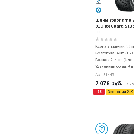
Шины Yokohama 2
91Q iceGuard Stud
TL
Всего в наличии: 12 ш
Волгоград: 4 шт. (в н
Волжский: 4 шт. (1 де
Удаленный склад: 4 шт
Арт: S1443
7 078
руб.
7 2
-
3
%
Экономия
219