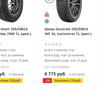
diant 205/55R16
Шины Gislaved 205/55R16
Max 7000 TL (шип.)
94T XL IceControl TL (шип.)
ичии: 14 шт.
Всего в наличии: 8 шт.
4 шт. (в наличии)
Волгоград: 4 шт. (в наличии)
клад: 10 шт. (3 дня)
Удаленный склад: 4 шт. (3 дня)
120129
Арт: 16117090000
уб.
8 775
руб.
6 490
руб.
8 954
руб.
номия
130
руб.
-
2
%
Экономия
179
руб.