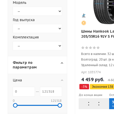
Модель
Год выпуска
Шины Hankook L
205/55R16 91V S F
Комплектация
Всего в наличии: 32 ш
Волгоград: 20 шт. (в 
Фильтр по
Удаленный склад: 12 ш
параметрам
Арт: 1035774
4 459
руб.
Цена
4 5
-
3
%
Экономия
138
До конца акции
Ос
0
121518
ш