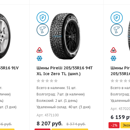
55R16 91V
Шины Pirelli 205/55R16 94T
Шины Pir
XL Ice Zero TL (шип.)
205/55R16
т.
Всего в наличии: 51 шт.
Всего в нал
аличии)
Волгоград: 7 шт. (в наличии)
Волгоград: 
нь)
Волжский: 2 шт. (1 день)
Удаленный с
т. (3 дня)
Удаленный склад: 40 шт. (3 дня)
Арт: 43702
Арт: 4371100
6 159
р
8 207
руб.
86
руб.
8 374
руб.
-
2
%
Эко