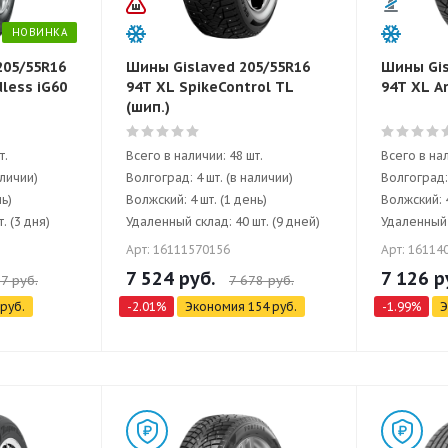
НОВИНКА
05/55R16
Шины Gislaved 205/55R16
Шины Gis
less iG60
94T XL SpikeControl TL
94T XL Ar
(шип.)
т.
Всего в наличии: 48 шт.
Всего в нал
аличии)
Волгоград: 4 шт. (в наличии)
Волгоград: 
нь)
Волжский: 4 шт. (1 день)
Волжский: 4
. (3 дня)
Удаленный склад: 40 шт. (9 дней)
Удаленный с
Арт: 16111570156
Арт: 16114
7 524
руб.
7 126
р
97
руб.
7 678
руб.
руб.
-
2.01
%
Экономия
154
руб.
-
1.99
%
Э