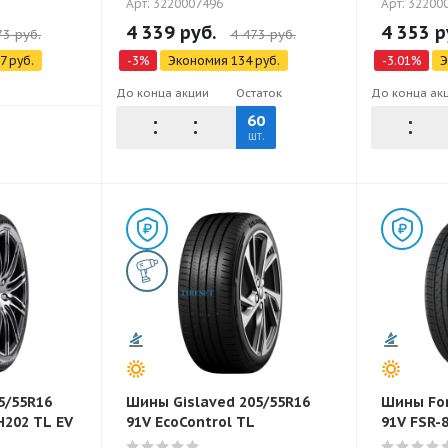
Арт: 3220007496
Арт: 32200
4 339
руб.
4 353
р
73
руб.
4 473
руб.
7
руб.
-
3
%
Экономия
134
руб.
-
3.01
%
Э
До конца акции
Остаток
До конца ак
60
шт.
5/55R16
Шины Gislaved 205/55R16
Шины For
H202 TL EV
91V EcoControl TL
91V FSR-