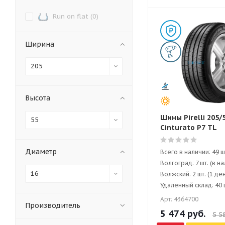
Run on flat (
0
)
Ширина
205
Высота
Шины Pirelli 205/
55
Cinturato P7 TL
Диаметр
Всего в наличии: 49 ш
Волгоград: 7 шт. (в н
16
Волжский: 2 шт. (1 де
Удаленный склад: 40 ш
Арт: 4364700
Производитель
5 474
руб.
5 5