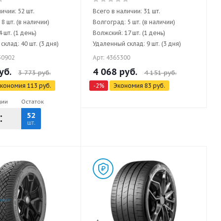
ичии: 52 шт.
Всего в наличии: 31 шт.
8 шт. (в наличии)
Волгоград: 5 шт. (в наличии)
 шт. (1 день)
Волжский: 17 шт. (1 день)
клад: 40 шт. (3 дня)
Удаленный склад: 9 шт. (3 дня)
30902
Арт: 4365300
уб.
4 068
руб.
3 773
руб.
4 151
руб.
кономия
113
руб.
-
2
%
Экономия
83
руб.
ции
Остаток
52
шт.