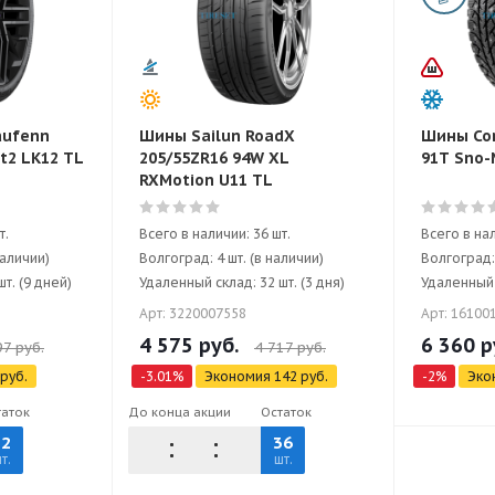
aufenn
Шины Sailun RoadX
Шины Cor
it2 LK12 TL
205/55ZR16 94W XL
91T Sno-
RXMotion U11 TL
т.
Всего в наличии: 36 шт.
Всего в нал
наличии)
Волгоград: 4 шт. (в наличии)
Волгоград: 
т. (9 дней)
Удаленный склад: 32 шт. (3 дня)
Удаленный с
Арт: 3220007558
Арт: 16100
4 575
руб.
6 360
р
97
руб.
4 717
руб.
руб.
-
3.01
%
Экономия
142
руб.
-
2
%
Эко
таток
До конца акции
Остаток
32
36
т.
шт.