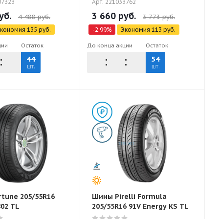
07323
Арт: 221033762
уб.
3 660
руб.
4 488
руб.
3 773
руб.
кономия
135
руб.
-
2.99
%
Экономия
113
руб.
ции
Остаток
До конца акции
Остаток
44
54
шт.
шт.
tune 205/55R16
Шины Pirelli Formula
802 TL
205/55R16 91V Energy KS TL