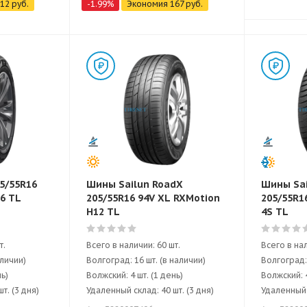
12
руб.
-
1.99
%
Экономия
167
руб.
5/55R16
Шины Sailun RoadX
Шины Sai
-6 TL
205/55R16 94V XL RXMotion
205/55R1
H12 TL
4S TL
т.
Всего в наличии: 60 шт.
Всего в нал
аличии)
Волгоград: 16 шт. (в наличии)
Волгоград: 
нь)
Волжский: 4 шт. (1 день)
Волжский: 4
т. (3 дня)
Удаленный склад: 40 шт. (3 дня)
Удаленный с