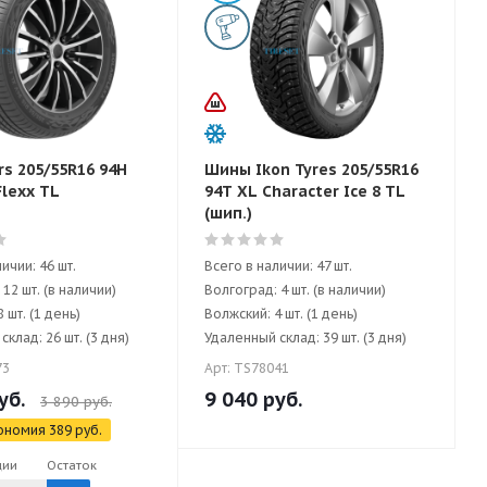
s 205/55R16 94H
Шины Ikon Tyres 205/55R16
Flexx TL
94T XL Character Ice 8 TL
(шип.)
ичии: 46 шт.
Всего в наличии: 47 шт.
12 шт. (в наличии)
Волгоград: 4 шт. (в наличии)
 шт. (1 день)
Волжский: 4 шт. (1 день)
клад: 26 шт. (3 дня)
Удаленный склад: 39 шт. (3 дня)
73
Арт: TS78041
уб.
9 040
руб.
3 890
руб.
ономия
389
руб.
ции
Остаток