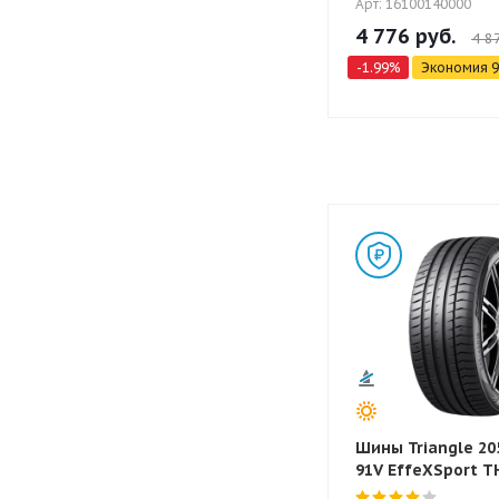
Арт: 16100140000
4 776
руб.
4 8
-
1.99
%
Экономия
9
Шины Triangle 20
91V EffeXSport T