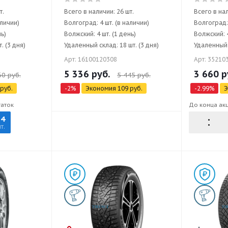
т.
Всего в наличии: 26 шт.
Всего в нал
аличии)
Волгоград: 4 шт. (в наличии)
Волгоград: 
нь)
Волжский: 4 шт. (1 день)
Волжский: 4
. (3 дня)
Удаленный склад: 18 шт. (3 дня)
Удаленный с
Арт: 16100120308
Арт: 35210
5 336
руб.
3 660
р
60
руб.
5 445
руб.
руб.
-
2
%
Экономия
109
руб.
-
2.99
%
Э
таток
До конца ак
14
т.