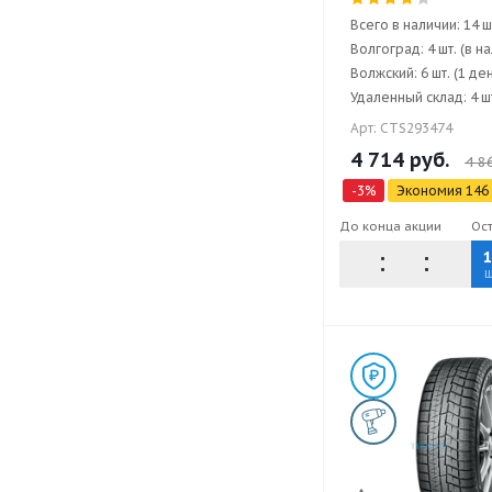
Всего в наличии: 14 ш
Волгоград: 4 шт. (в н
Волжский: 6 шт. (1 де
Удаленный склад: 4 шт
Арт: CTS293474
4 714
руб.
4 8
-
3
%
Экономия
146
До конца акции
Ос
ш