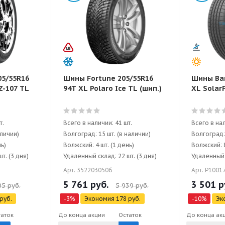
05/55R16
Шины Fortune 205/55R16
Шины Bar
Z-107 TL
94T XL Polaro Ice TL (шип.)
XL Solar
т.
Всего в наличии: 41 шт.
Всего в нал
аличии)
Волгоград: 15 шт. (в наличии)
Волгоград: 
нь)
Волжский: 4 шт. (1 день)
Волжский: 8
т. (3 дня)
Удаленный склад: 22 шт. (3 дня)
Удаленный с
Арт: 3522030506
Арт: P1001
5 761
руб.
3 501
р
05
руб.
5 939
руб.
руб.
-
3
%
Экономия
178
руб.
-
10
%
Эк
таток
До конца акции
Остаток
До конца ак