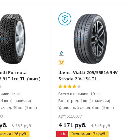
elli Formula
Шины Viatti 205/55R16 94V
 91T Ice TL (шип.)
Strada 2 V-134 TL
ичии: 44 шт.
Всего в наличии: 10 шт.
4 шт. (в наличии)
Волгоград: 4 шт. (в наличии)
клад: 40 шт. (3 дня)
Удаленный склад: 6 шт. (3 дня)
00
Арт: 3110087
уб.
4 171
руб.
6 285
руб.
4 345
руб.
номия
126
руб.
-
4
%
Экономия
174
руб.