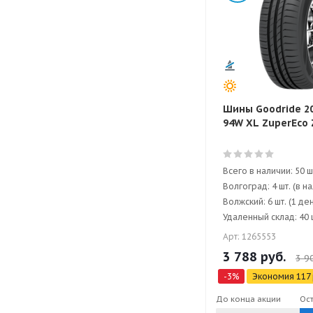
Шины Goodride 2
94W XL ZuperEco 
Всего в наличии: 50 ш
Волгоград: 4 шт. (в н
Волжский: 6 шт. (1 де
Удаленный склад: 40 ш
Арт: 1265553
3 788
руб.
3 9
-
3
%
Экономия
117
До конца акции
Ос