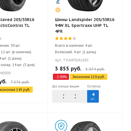
laved 205/55R16
Шины Landspider 205/55R16
cticControl TL
94W XL Sportraxx UHP TL
4PR
ичии: 30 шт.
Всего в наличии: 4 шт.
12 шт. (в наличии)
Волжский: 4 шт. (1 день)
 шт. (1 день)
Арт: TYUHP01R1605
клад: 14 шт. (3 дня)
3 855
руб.
3 974
руб.
040000
-
2.99
%
Экономия
119
руб.
уб.
7 271
руб.
До конца акции
Остаток
кономия
145
руб.
4
шт.