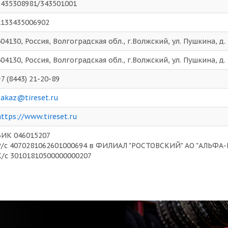
3435308981/343501001
1133435006902
404130, Россия, Волгоградская обл., г.Волжский, ул. Пушкина, д.
404130, Россия, Волгоградская обл., г.Волжский, ул. Пушкина, д.
7 (8443) 21-20-89
zakaz@tireset.ru
https://www.tireset.ru
БИК 046015207
Р/с 4070281062601000694 в ФИЛИАЛ "РОСТОВСКИЙ" АО "АЛЬФА-
К/с 30101810500000000207