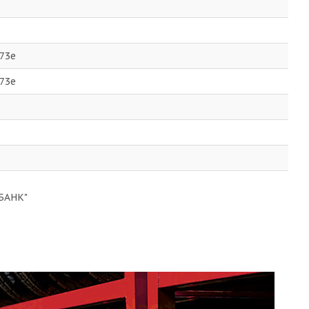
 73е
 73е
БАНК"