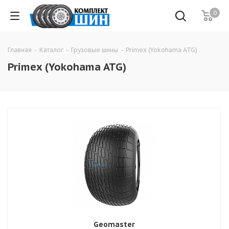
0
Главная
-
Каталог
-
Грузовые шины
-
Primex (Yokohama ATG)
Primex (Yokohama ATG)
Geomaster