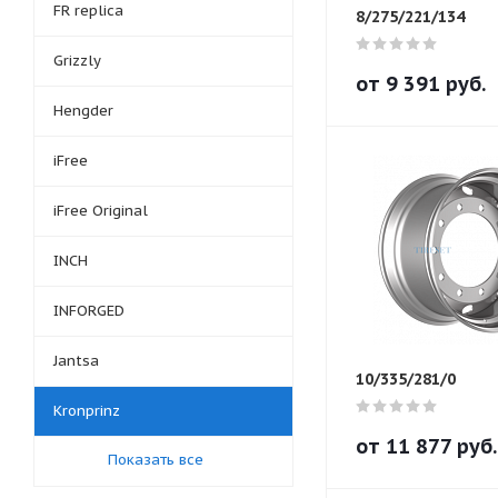
FR replica
8/275/221/134
Grizzly
от
9 391
руб.
Hengder
iFree
iFree Original
INCH
INFORGED
Jantsa
10/335/281/0
Kronprinz
от
11 877
руб.
Показать все