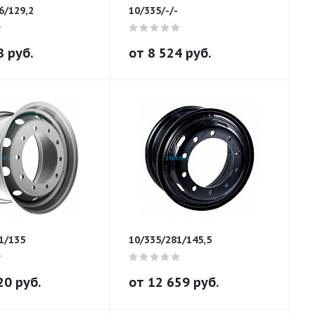
6/129,2
10/335/-/-
8
руб.
от
8 524
руб.
1/135
10/335/281/145,5
20
руб.
от
12 659
руб.