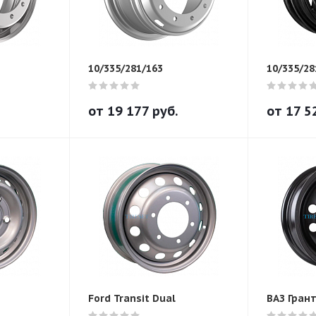
10/335/281/163
10/335/28
от
19 177
руб.
от
17 5
Ford Transit Dual
ВАЗ Гран