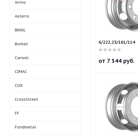
Arrivo
Asterro
BKNG
6/222,25/161/114
Borbet
Carwel
от
7 344
руб.
CIMAC
COX
CrossStreet
FF
Fondmetal