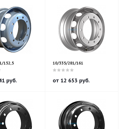
1/152,5
10/335/281/161
41
руб.
от
12 653
руб.