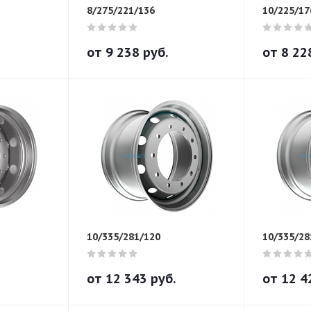
8/275/221/136
10/225/17
от
9 238
руб.
от
8 22
10/335/281/120
10/335/28
от
12 343
руб.
от
12 4