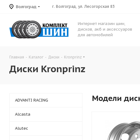
Волгоград
г. Волгоград, ул. Лесогорская 83
Интернет магазин шин,
дисков, акб и аксессуаров
для автомобилей
Главная
-
Каталог
-
Диски
-
Kronprinz
Диски Kronprinz
Модели дис
ADVANTI RACING
Alcasta
Alutec