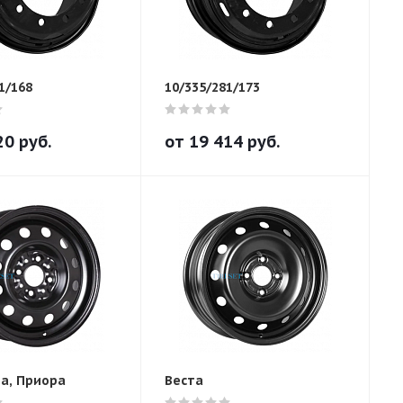
1/168
10/335/281/173
20
руб.
от
19 414
руб.
та, Приора
Веста