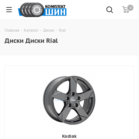
0
Главная
-
Каталог
-
Диски
-
Rial
Диски Диски Rial
Kodiak