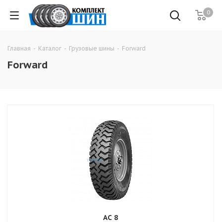
0
Главная
-
Каталог
-
Грузовые шины
-
Forward
Forward
AC 8