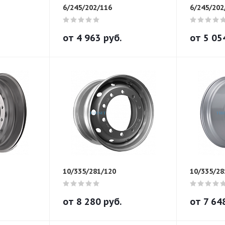
6/245/202/116
6/245/202
от
4 963
руб.
от
5 05
10/335/281/120
10/335/28
от
8 280
руб.
от
7 64