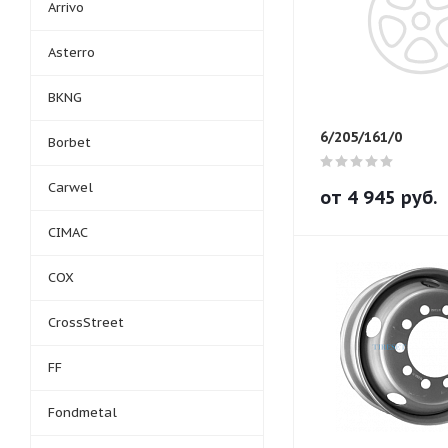
Arrivo
Asterro
BKNG
6/205/161/0
Borbet
Carwel
от
4 945
руб.
CIMAC
COX
CrossStreet
FF
Fondmetal