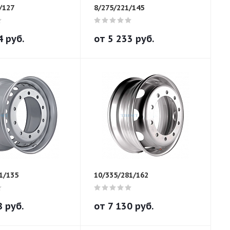
/127
8/275/221/145
4
руб.
от
5 233
руб.
1/135
10/335/281/162
8
руб.
от
7 130
руб.