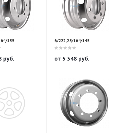
164/135
6/222,25/164/145
8
руб.
от
5 348
руб.