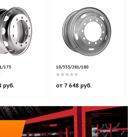
1/175
10/335/281/180
8
руб.
от
7 648
руб.