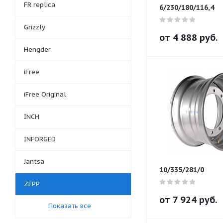
FR replica
6/230/180/116,4
Grizzly
от
4 888
руб.
Hengder
iFree
iFree Original
INCH
INFORGED
Jantsa
10/335/281/0
ZEPP
от
7 924
руб.
Показать все