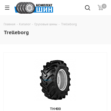
0
Главная
-
Каталог
-
Грузовые шины
-
Trelleborg
Trelleborg
TH400