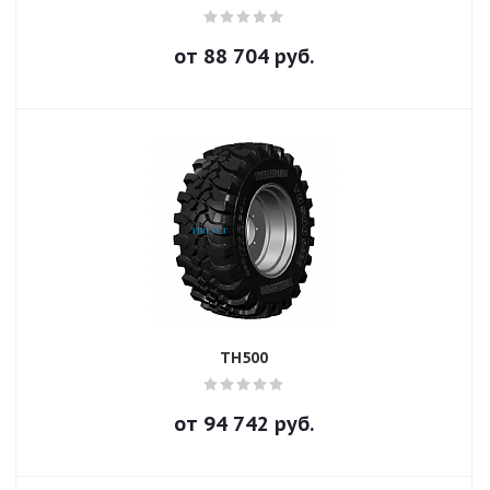
от
88 704
руб.
TH500
от
94 742
руб.