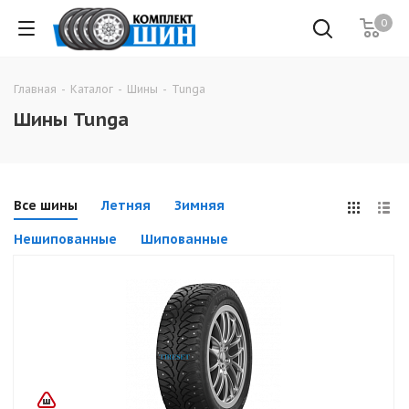
0
Главная
-
Каталог
-
Шины
-
Tunga
Шины Tunga
Все шины
Летняя
Зимняя
Нешипованные
Шипованные