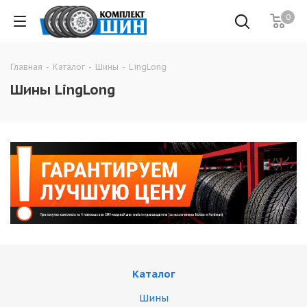
0
Главная
-
Каталог
-
Шины
-
LingLong
Шины LingLong
Каталог
Шины