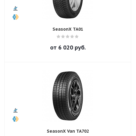
SeasonX TA01
от
6 020
руб.
SeasonX Van TA702