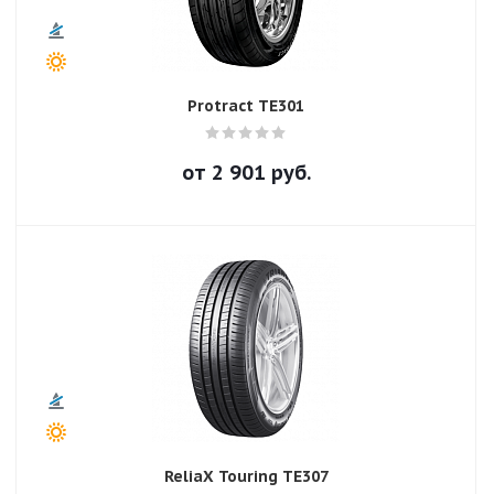
Protract TE301
от
2 901
руб.
ReliaX Touring TE307