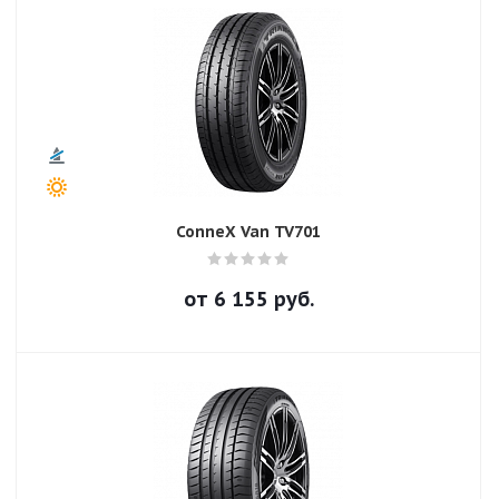
ConneX Van TV701
от
6 155
руб.