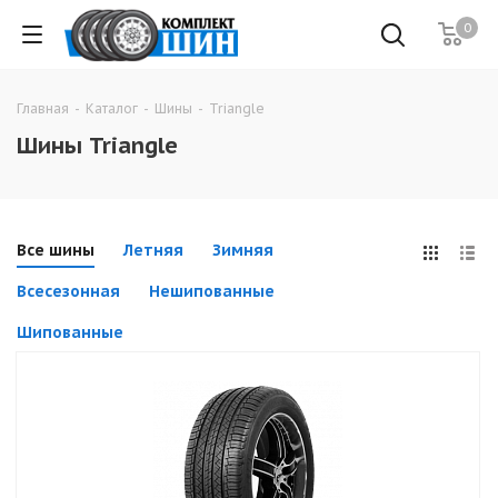
0
Главная
-
Каталог
-
Шины
-
Triangle
Шины Triangle
Все шины
Летняя
Зимняя
Всесезонная
Нешипованные
Шипованные