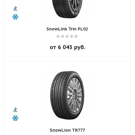
SnowLink Trin PL02
от
6 043
руб.
SnowLion TR777