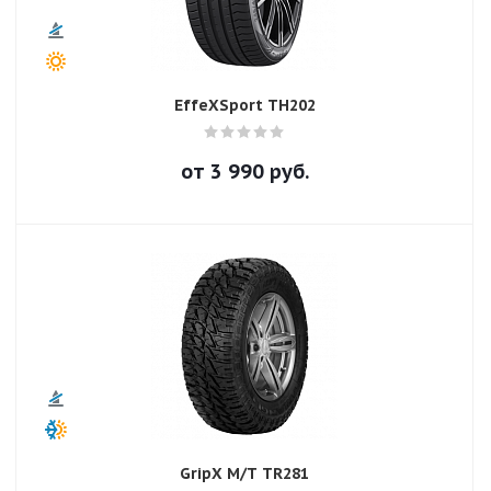
EffeXSport TH202
от
3 990
руб.
GripX M/T TR281