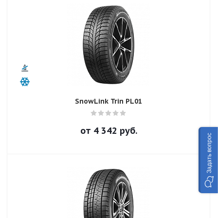
SnowLink Trin PL01
от
4 342
руб.
Задать вопрос