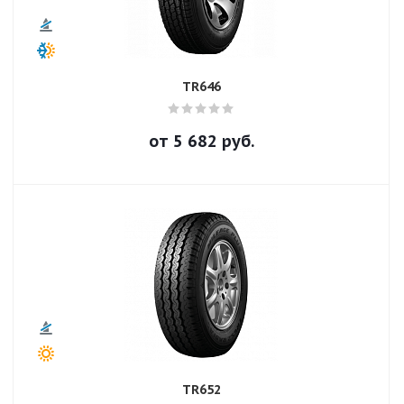
TR646
от
5 682
руб.
TR652