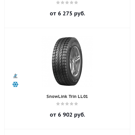
от
6 275
руб.
SnowLink Trin LL01
от
6 902
руб.