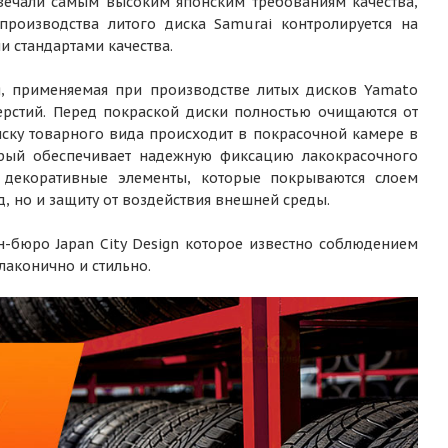
вечали самым высоким японским требованиям качества,
роизводства литого диска Samurai контролируется на
 стандартами качества.
g, применяемая при производстве литых дисков Yamato
ерстий. Перед покраской диски полностью очищаются от
ску товарного вида происходит в покрасочной камере в
орый обеспечивает надежную фиксацию лакокрасочного
я декоративные элементы, которые покрываются слоем
д, но и защиту от воздействия внешней среды.
-бюро Japan City Design которое известно соблюдением
лаконично и стильно.