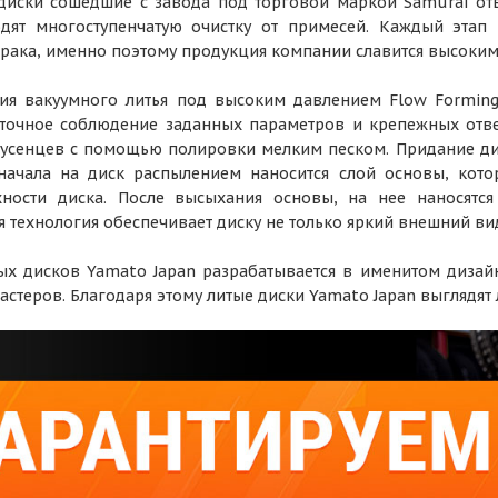
 диски сошедшие с завода под торговой маркой Samurai от
ят многоступенчатую очистку от примесей. Каждый этап п
рака, именно поэтому продукция компании славится высокими
гия вакуумного литья под высоким давлением Flow Formin
т точное соблюдение заданных параметров и крепежных отв
аусенцев с помощью полировки мелким песком. Придание ди
Сначала на диск распылением наносится слой основы, кот
ности диска. После высыхания основы, на нее наносятс
я технология обеспечивает диску не только яркий внешний ви
х дисков Yamato Japan разрабатывается в именитом дизайн
стеров. Благодаря этому литые диски Yamato Japan выглядят 