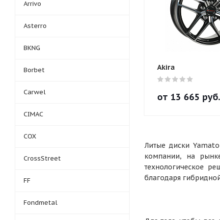
Arrivo
Asterro
BKNG
Akira
Borbet
Carwel
от
13 665
руб.
CIMAC
COX
Литые диски Yamato
компании, на рынк
CrossStreet
технологическое ре
благодаря гибридной
FF
Fondmetal