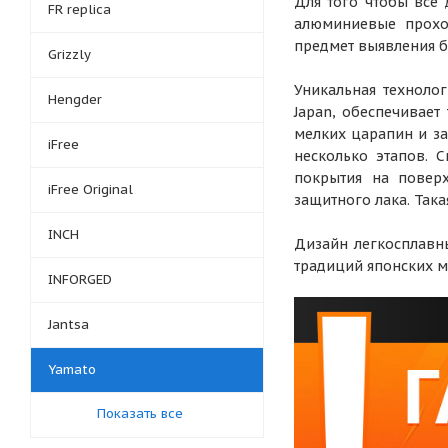
Для того чтобы все
FR replica
алюминиевые проход
предмет выявления б
Grizzly
Уникальная техноло
Hengder
Japan, обеспечивае
мелких царапин и з
iFree
несколько этапов. 
покрытия на поверх
iFree Original
защитного лака. Така
INCH
Дизайн легкосплавны
традиций японских ма
INFORGED
Jantsa
Yamato
Показать все