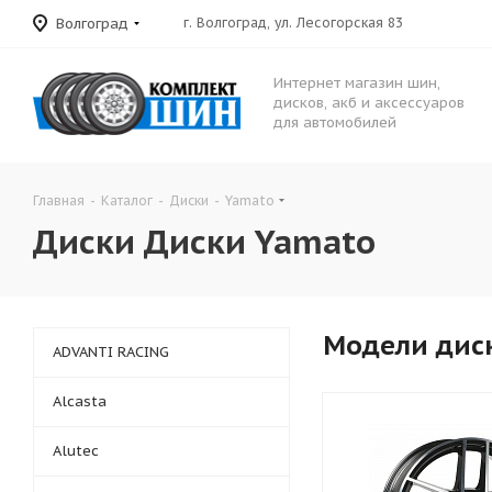
Волгоград
г. Волгоград, ул. Лесогорская 83
Интернет магазин шин,
дисков, акб и аксессуаров
для автомобилей
Главная
-
Каталог
-
Диски
-
Yamato
Диски Диски Yamato
Модели дис
ADVANTI RACING
Alcasta
Alutec