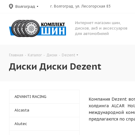
Волгоград
г. Волгоград, ул. Лесогорская 83
Интернет магазин шин,
дисков, акб и аксессуаров
для автомобилей
Главная
-
Каталог
-
Диски
-
Dezent
Диски Диски Dezent
ADVANTI RACING
Компания Dezent вот
холдинга ALCAR Hol
Alcasta
международной комп
предлагаются по спр
Alutec