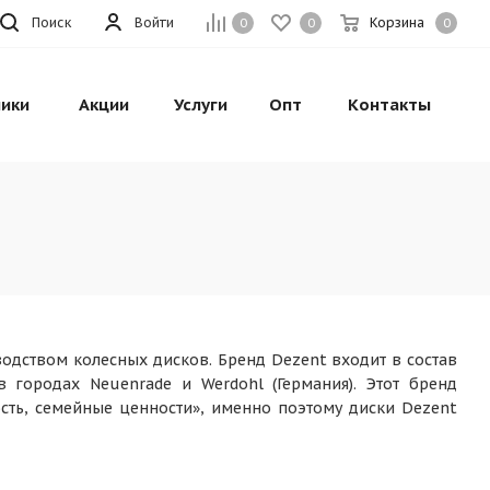
Поиск
Войти
Корзина
0
0
0
ики
Акции
Услуги
Опт
Контакты
одством колесных дисков. Бренд Dezent входит в состав
городах Neuenrade и Werdohl (Германия). Этот бренд
сть, семейные ценности», именно поэтому диски Dezent