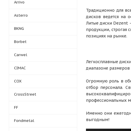
Arrivo
Традиционно для вс
Asterro
дисков ведется на 
Литые диски Dezent 
BKNG
продукции, строгая 
позициях на рынке.
Borbet
Carwel
Легкосплавные диски
CIMAC
диапазоне размеров о
Огромную роль в об
COX
отбор персонала. С
высококвалифицир
CrossStreet
профессиональных м
FF
Именно они ежегодно
выгодным!
Fondmetal