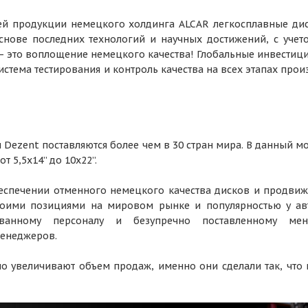
ей продукции немецкого холдинга ALCAR легкосплавные дис
основе последних технологий и научных достижений, с уче
— это воплощение немецкого качества! Глобальные инвестици
система тестирования и контроль качества на всех этапах пр
 Dezent поставляются более чем в 30 стран мира. В данный м
т 5,5х14” до 10х22”.
еспечении отменного немецкого качества дисков и продвиж
воими позициями на мировом рынке и популярностью у а
ованному персоналу и безупречно поставленному ме
енеджеров.
 увеличивают объем продаж, именно они сделали так, что 