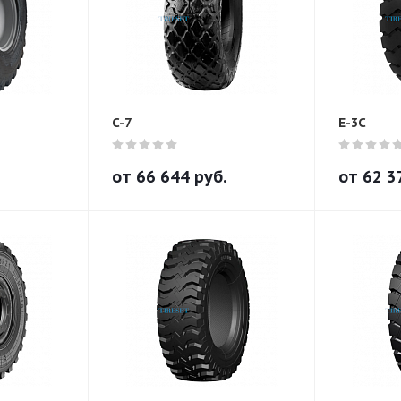
C-7
E-3C
от
66 644
руб.
от
62 3