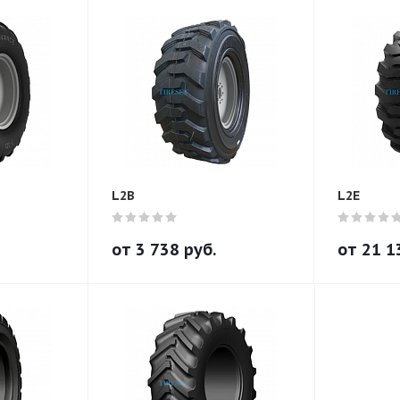
L2B
L2E
от
3 738
руб.
от
21 1