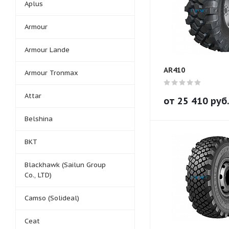
Aplus
Armour
Armour Lande
AR410
Armour Tronmax
Attar
от
25 410
руб.
Belshina
BKT
Blackhawk (Sailun Group
Co., LTD)
Camso (Solideal)
Ceat