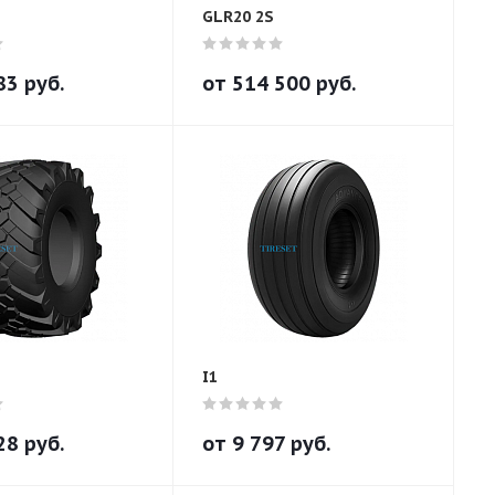
GLR20 2S
83
руб.
от
514 500
руб.
I1
28
руб.
от
9 797
руб.