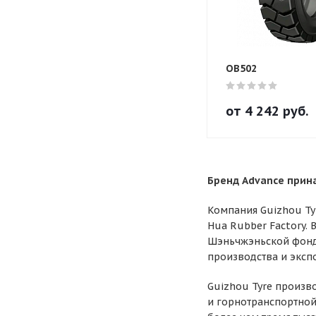
OB502
от
4 242
руб.
Бренд Advance прин
Компания Guizhou Tyr
Hua Rubber Factory.
Шэньчжэньской фондо
производства и эксп
Guizhou Tyre произв
и горнотранспортной