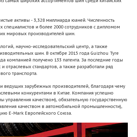
 из самых широких ассортиментов шин среди китайских
чистые активы - 3,328 миллиарда юаней. Численность
их специалистов и более 2000 сотрудников с дипломом
йших мировых производителей шин.
огий, научно-исследовательский центр, а также
зводительных шин. В октябре 2015 года Guizhou Tyre
да компанией получено 133 патента. За последние годы
и отраслевых стандартов, а также разработали ряд
вого транспорта.
х и ведущих зарубежных производителей, благодаря чему
аслевыми конкурентами в Китае. Компания успешно
мы управления качеством), обязательную государственную
правления качеством в автомобильной промышленности),
цию E-Mark Европейского Союза.