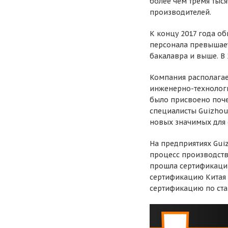
более чем тремя тыс
производителей.
К концу 2017 года об
персонала превышает
бакалавра и выше. В
Компания располагае
инженерно-технологи
было присвоено поче
специалисты Guizhou
новых значимых для 
На предприятиях Gui
процесс производств
прошла сертификацию
сертификацию Китая 
сертификацию по ста