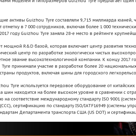
ячами моделей и типоразмеров Guizhou Tyre предлагает один
щие активы Guizhou Tyre составляли 9,715 миллиарда юаней, 
 отметку в 7 000 сотрудников, включая более 1 000 техническ
 2017 году Guizhou Tyre заняла 28-е место в рейтинге крупне
т мощной R&D базой, которая включает центр развития технол
ческий центр по разработке экологически чистых высокопрои
тное звание высокотехнологичной компании. К концу 2017 го
 Tyre принимали участие в разработке более 20 национальных 
страны продуктов, включая шины для городского легкорельсо
zhou Tyre используется передовое оборудование от китайски
а шин находится на более высоком уровне в сравнении с отр
 на соответствие международному стандарту ISO 9001 (систе
(CCC), сертификацию по стандарту ISO/IATF16949 (системы у
ндартам Департамента транспорта США (US DOT) и сертифика