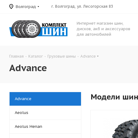
Волгоград
г. Волгоград, ул. Лесогорская 83
Интернет магазин шин,
дисков, акб и аксессуаров
для автомобилей
Главная
-
Каталог
-
Грузовые шины
-
Advance
Advance
Модели ши
Advance
Aeolus
Aeolus Henan