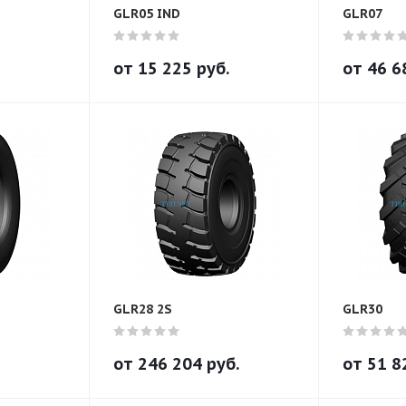
GLR05 IND
GLR07
от
15 225
руб.
от
46 6
GLR28 2S
GLR30
от
246 204
руб.
от
51 8