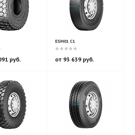
ESM01 C1
091
руб.
от
93 639
руб.