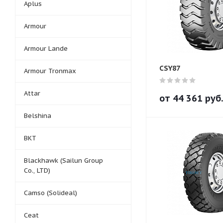
Aplus
Armour
Armour Lande
CSY87
Armour Tronmax
Attar
от
44 361
руб.
Belshina
BKT
Blackhawk (Sailun Group
Co., LTD)
Camso (Solideal)
Ceat