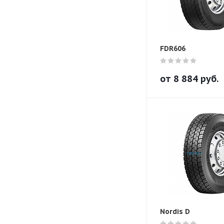
FDR606
от
8 884
руб.
Nordis D