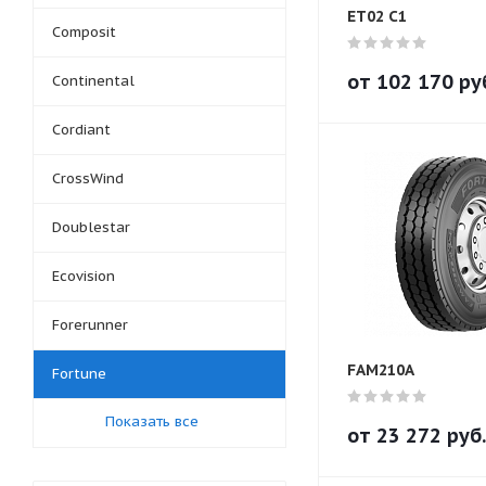
ET02 C1
Composit
от
102 170
ру
Continental
Cordiant
CrossWind
Doublestar
Ecovision
Forerunner
FAM210A
Fortune
Показать все
от
23 272
руб.