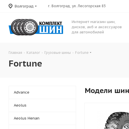
Волгоград
г. Волгоград, ул. Лесогорская 83
Интернет магазин шин,
дисков, акб и аксессуаров
для автомобилей
Главная
-
Каталог
-
Грузовые шины
-
Fortune
Fortune
Модели ши
Advance
Aeolus
Aeolus Henan