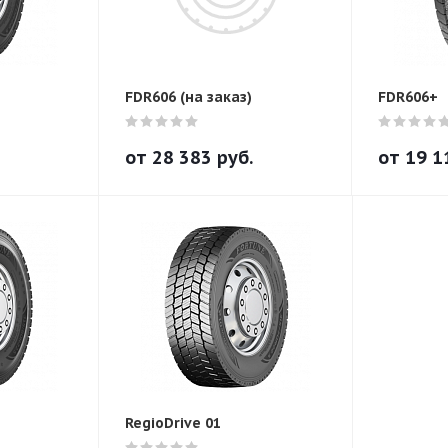
FDR606 (на заказ)
FDR606+
от
28 383
руб.
от
19 1
RegioDrive 01