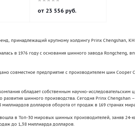
от
23 556
руб.
енд, принадлежащий крупному холдингу Prinx Chengshan, КН
чалась в 1976 году с основания шинного завода Rongcheng, 
здано совместное предприятие с производителем шин Cooper
 компания обладает собственным научно-исследовательским це
го развития шинного производства. Сегодня Prinx Chengshan 
 8 миллиардов долларов оборота от продаж в 169 странах мира
e вошла в Топ-30 мировых шинных производителей, заняв 24-ю 
даж до 1,38 миллиарда долларов.