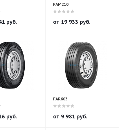
FAM210
41
руб.
от
19 933
руб.
FAR603
16
руб.
от
9 981
руб.