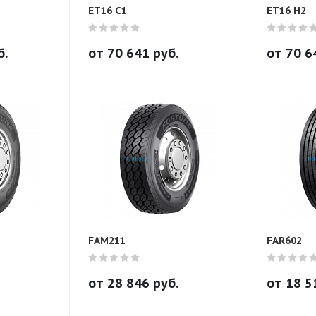
ET16 C1
ET16 H2
б.
от
70 641
руб.
от
70 6
FAM211
FAR602
от
28 846
руб.
от
18 5