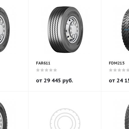
FAR611
FDM215
от
29 445
руб.
от
24 1