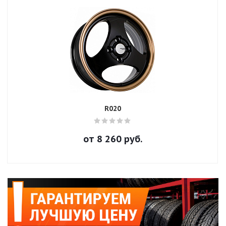
R020
от
8 260
руб.