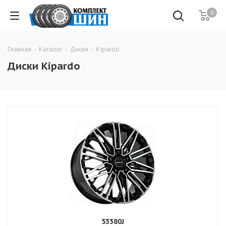
0
Главная
-
Каталог
-
Диски
-
Kipardo
Диски Kipardo
53380J