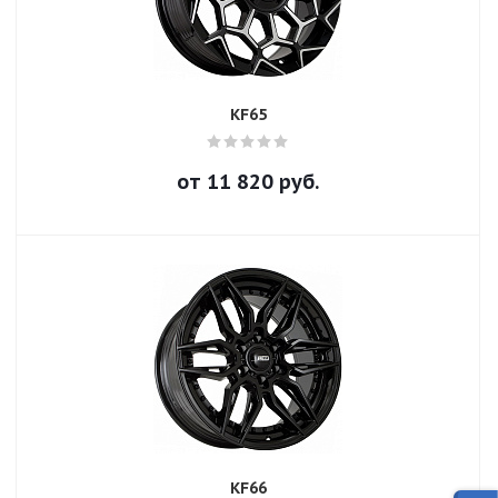
KF65
от
11 820
руб.
KF66