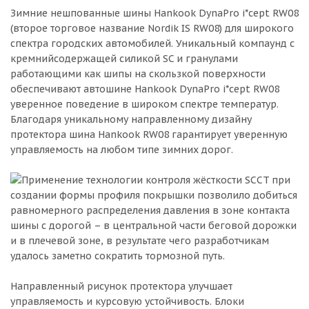
Зимние нешпованные шины Hankook DynaPro i*cept RW08
(второе торговое название Nordik IS RW08) для широкого
спектра городских автомобилей. Уникальный компаунд с
кремнийсодержащей силикой SC и гранулами
работающими как шипы на скользкой поверхности
обеспечивают автошине Hankook DynaPro i*cept RW08
уверенное поведение в широком спектре температур.
Благодаря уникальному направленному дизайну
протектора шина Hankook RW08 гарантирует уверенную
управляемость на любом типе зимних дорог.
Применение технологии контроля жёсткости SCCT при
создании формы профиля покрышки позволило добиться
равномерного распределения давления в зоне контакта
шины с дорогой – в центральной части беговой дорожки
и в плечевой зоне, в результате чего разработчикам
удалось заметно сократить тормозной путь.
Направленный рисунок протектора улучшает
управляемость и курсовую устойчивость. Блоки