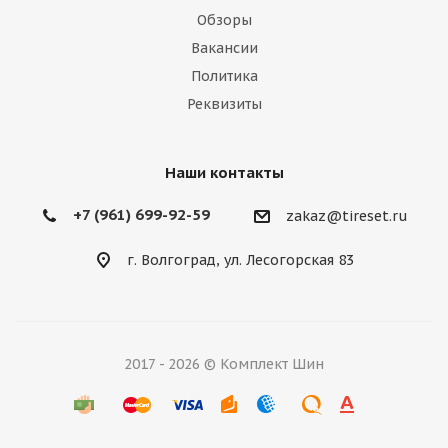
Обзоры
Вакансии
Шины Ikon 275/60R20 115R Autograph Snow 5 SUV
Политика
TL
Реквизиты
Всего в наличии: 4 шт.
Наши контакты
Подробнее
+7 (961) 699-92-59
zakaz@tireset.ru
г. Волгоград, ул. Лесогорская 83
2017 - 2026 © Комплект Шин