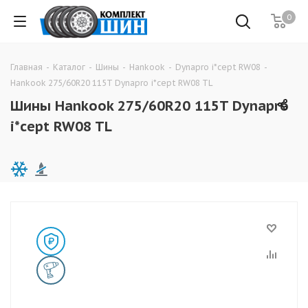
0
Главная
-
Каталог
-
Шины
-
Hankook
-
Dynapro i*cept RW08
-
Hankook 275/60R20 115T Dynapro i*cept RW08 TL
Шины Hankook 275/60R20 115T Dynapro
i*cept RW08 TL